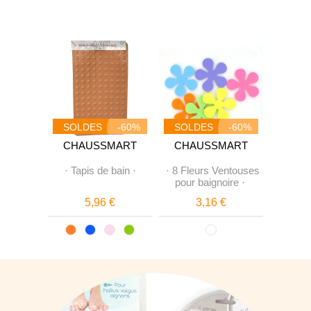
-60%
SOLDES
-60%
SOLDES
-60%
SOL
MART
CHAUSSMART
CHAUSSMART
CHA
rfumeur
·
Tapis de bain
·
·
8 Fleurs Ventouses
·
Planc
n-Up"
·
pour baignoire
·
p
€
5,96 €
3,16 €