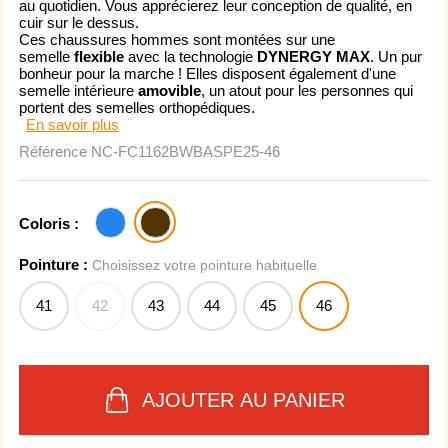
au quotidien. Vous apprécierez leur conception de qualité, en
cuir sur le dessus.
Ces chaussures hommes sont montées sur une
semelle
flexible
avec la technologie
DYNERGY MAX
. Un pur
bonheur pour la marche ! Elles disposent également d'une
semelle intérieure
amovible
, un atout pour les personnes qui
portent des semelles orthopédiques.
En savoir plus
Référence
NC-FC1162BWBASPE25-46
Coloris :
Pointure :
Choisissez votre pointure habituelle
41
42
43
44
45
46
AJOUTER AU PANIER