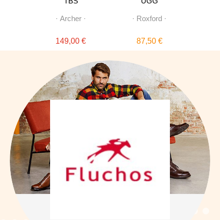
OS
TBS
UGG
1190
·
·
Archer
·
·
Roxford
·
·
 €
149,00 €
87,50 €
1