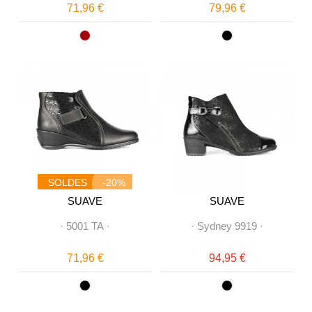
71,96 €
79,96 €
SOLDES
-20%
SUAVE
SUAVE
·
5001 TA
·
·
Sydney 9919
·
71,96 €
94,95 €