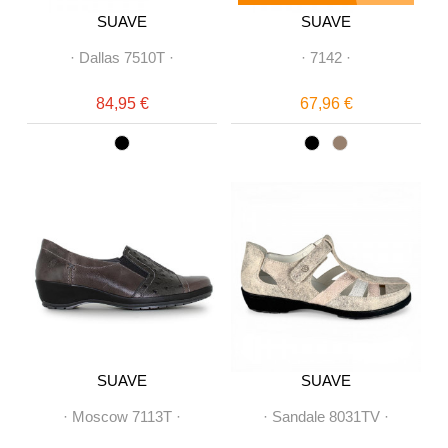
SUAVE
SUAVE
·
Dallas 7510T
·
·
7142
·
84,95 €
67,96 €
SUAVE
SUAVE
·
Moscow 7113T
·
·
Sandale 8031TV
·