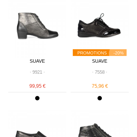
PROMOTIONS
-20%
SUAVE
SUAVE
·
9921
·
·
7558
·
99,95 €
75,96 €