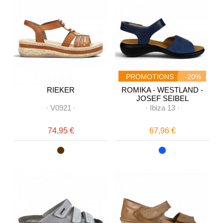
PROMOTIONS
-20%
RIEKER
ROMIKA - WESTLAND -
JOSEF SEIBEL
·
V0921
·
·
Ibiza 13
·
74,95 €
67,96 €