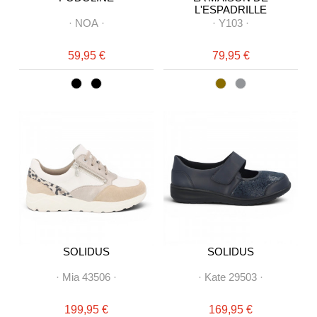
L'ESPADRILLE
·
NOA
·
·
Y103
·
59,95 €
79,95 €
SOLIDUS
SOLIDUS
·
Mia 43506
·
·
Kate 29503
·
199,95 €
169,95 €