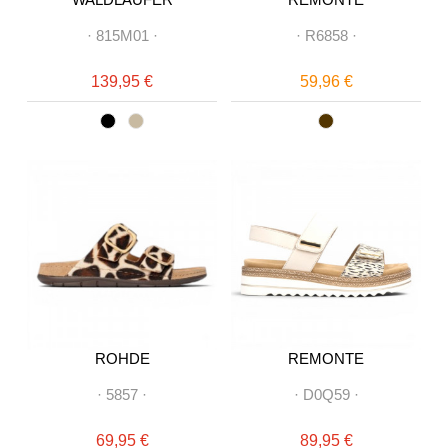
·
815M01
·
·
R6858
·
139,95 €
59,96 €
ROHDE
REMONTE
·
5857
·
·
D0Q59
·
69,95 €
89,95 €