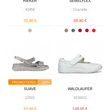
RIEKER
SEMELFLEX
·
43456
·
·
Graziella
·
55,96 €
69,90 €
PROMOTIONS
-20%
SUAVE
WALDLAUFER
·
12501
·
·
815M31
·
63,96 €
149,95 €