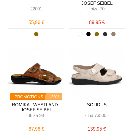
JOSEF SEIBEL
·
22001
·
·
Ibiza 70
·
55,96 €
89,95 €
PROMOTIONS
-20%
ROMIKA - WESTLAND -
SOLIDUS
JOSEF SEIBEL
·
Ibiza 99
·
·
Lia 73500
·
67,96 €
139,95 €