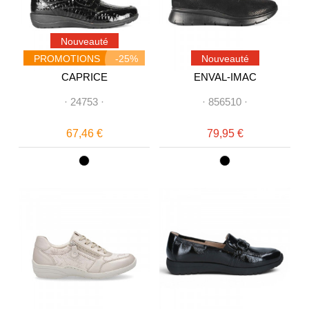
Nouveauté
PROMOTIONS
-25%
Nouveauté
CAPRICE
ENVAL-IMAC
·
24753
·
·
856510
·
67,46 €
79,95 €