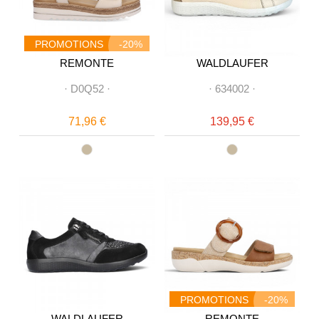
PROMOTIONS
-20%
REMONTE
WALDLAUFER
·
D0Q52
·
·
634002
·
71,96 €
139,95 €
PROMOTIONS
-20%
WALDLAUFER
REMONTE