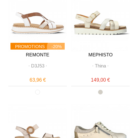
PROMOTIONS
-20%
REMONTE
MEPHISTO
·
D3J53
·
·
Thina
·
63,96 €
149,00 €