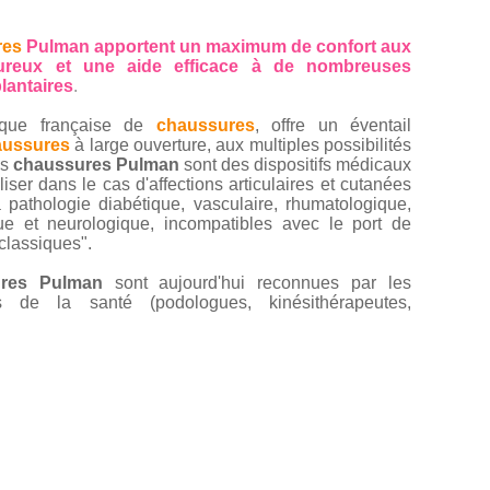
res
Pulman apportent un maximum de confort aux
ureux et une aide efficace à de nombreuses
lantaires
.
rque française de
chaussures
, offre un éventail
aussures
à large ouverture, aux multiples possibilités
es
chaussures Pulman
sont des dispositifs médicaux
iliser dans le cas d'affections articulaires et cutanées
a pathologie diabétique, vasculaire, rhumatologique,
ue et neurologique, incompatibles avec le port de
classiques".
ures Pulman
sont aujourd'hui reconnues par les
ls de la santé (podologues, kinésithérapeutes,