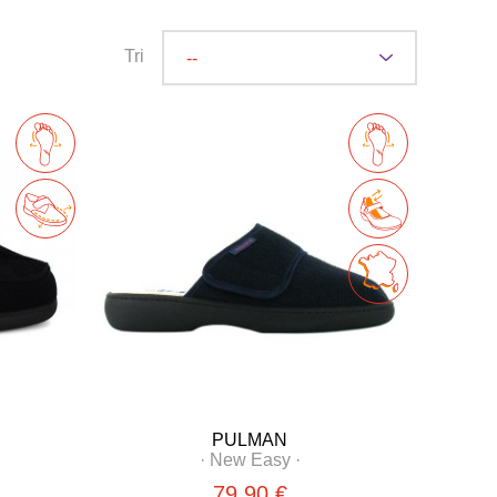
Tri
PULMAN
·
New Easy
·
79,90 €