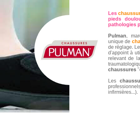
Les
chaussu
pieds doulo
pathologies p
Pulman
, ma
unique de
ch
de réglage. L
d'appoint à ut
relevant de l
traumatologiq
chaussures
"
Les
chauss
professionne
infirmières...).