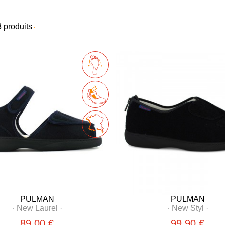
3
produits
PULMAN
PULMAN
·
New Laurel
·
·
New Styl
·
89,00 €
99,90 €