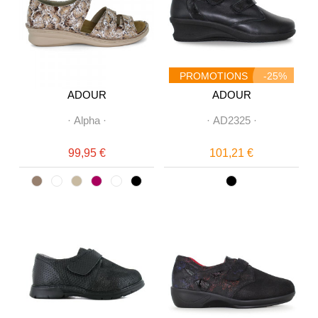
PROMOTIONS
-25%
ADOUR
ADOUR
·
Alpha
·
·
AD2325
·
99,95 €
101,21 €