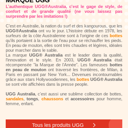
MARQUE UGG
L’authentique UGG®Australia, c'est le gage de style, de
confort et de grande qualité (ne vous laissez pas
surprendre par les imitations !)
C’est en Australie, la nation du surf et des kangourous, que les
UGG®Australia
ont vu le jour. L’histoire débute en 1978, les
surfeurs de la côte Australienne sont à l’origine de ces
bottes
qu’ils portaient à la sortie de l’eau pour se réchauffer les pieds.
En peau de mouton, elles sont très chaudes et légères, idéales
pour marcher dans le sable.
La marque
UGG® Australia
est le leader dans la qualité,
l’innovation et le style. En 2003,
UGG® Australia
était
récompensée "la Marque de l'Année". Les fameuses
bottes
en peau de mouton
ont traversé les frontières, de Milan, à
Paris en passant par New York... Devenues incontournables
grâce aux stars Hollywoodiennes, les
bottes
UGG® Australia
se sont vite affichées dans la presse people.
UGG Australia
, c'est aussi une sublime collection de bottes,
sandales
,
tongs
,
chaussons
et
accessoires
pour homme,
femme, enfant.
Tous les produits UGG