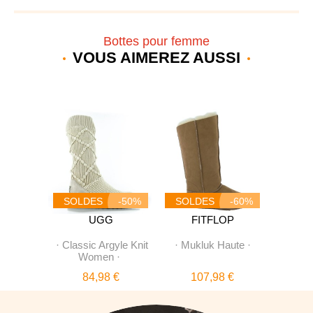
Bottes pour femme
VOUS AIMEREZ AUSSI
SOLDES
-50%
SOLDES
-60%
SOL
CE
UGG
FITFLOP
3
·
·
Classic Argyle Knit
·
Mukluk Haute
·
·
Moun
Women
·
S
 €
84,98 €
107,98 €
9