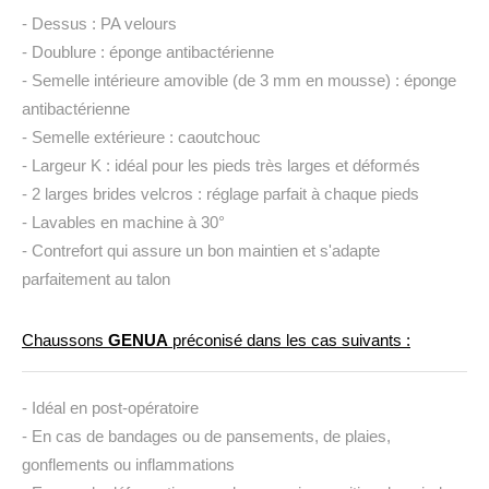
- Dessus : PA velours
- Doublure :
éponge antibactérienne
- Semelle intérieure amovible (
de 3 mm en mousse)
:
éponge
antibactérienne
- Semelle extérieure : caoutchouc
- Largeur K : idéal pour les pieds très larges et déformés
- 2 larges brides velcros : réglage parfait à chaque pieds
- Lavables en machine à 30°
- Contrefort qui assure un bon maintien et s'adapte
parfaitement au talon
Chaussons
GENUA
préconisé dans les cas suivants :
- Idéal en
post-opératoire
- En cas de bandages ou de pansements,
de plaies,
gonflements ou inflammations