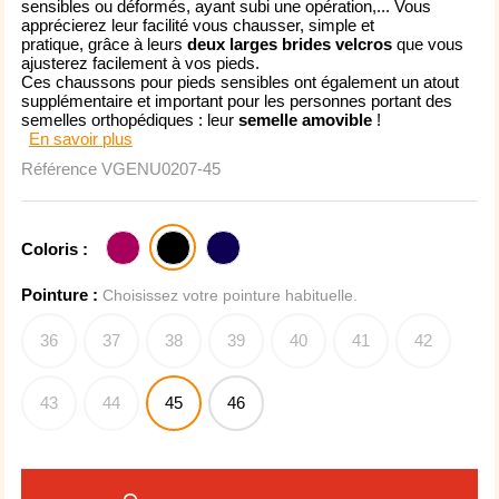
sensibles ou déformés, ayant subi une opération,... Vous
apprécierez leur facilité vous chausser, simple et
pratique, grâce à leurs
deux larges brides velcros
que vous
ajusterez facilement à vos pieds.
Ces chaussons pour pieds sensibles ont également un atout
supplémentaire et important pour les personnes portant des
semelles orthopédiques : leur
semelle amovible
!
En savoir plus
Référence
VGENU0207-45
Coloris :
Pointure :
Choisissez votre pointure habituelle.
36
37
38
39
40
41
42
43
44
45
46