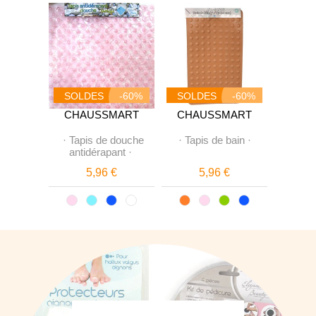
-60%
SOLDES
-60%
SOLDES
-60%
SOL
MART
CHAUSSMART
CHAUSSMART
CHA
rfumeur
·
Tapis de douche
·
Tapis de bain
·
·
8 Fle
n-Up"
·
antidérapant
·
pour 
€
5,96 €
5,96 €