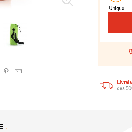
Unique
Livrai
dès 50
E