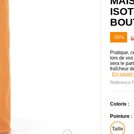
MAI
ISO
BOUT
-50%
5
Pratique, c
lors de vos
sera le par
fraîcheur d
En savoir 
Référence
Coloris :
Pointure :
Taille