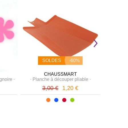
SOLDES
-60%
CHAUSSMART
gnoire
·
·
Planche à découper pliable
·
·
Miroir L
3,00 €
1,20 €
2