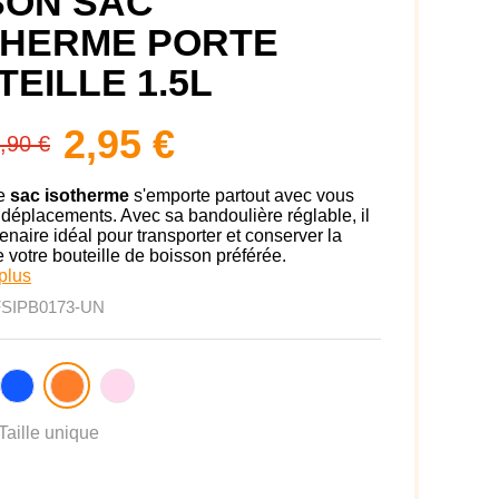
SON SAC
THERME PORTE
EILLE 1.5L
2,95 €
,90 €
e
sac isotherme
s'emporte partout avec vous
 déplacements. Avec sa bandoulière réglable, il
tenaire idéal pour transporter et conserver la
e votre bouteille de boisson préférée.
plus
FSIPB0173-UN
Taille unique