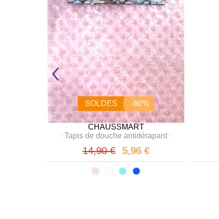
0%
SOLDES
-60%
T
CHAUSSMART
e "Pin-Up"
·
·
Tapis de douche antidérapant
·
 €
14,90 €
5,96 €