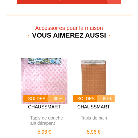
Accessoires pour la maison
VOUS AIMEREZ AUSSI
-60%
SOLDES
-60%
SOLDES
-60%
SOL
MART
CHAUSSMART
CHAUSSMART
CHA
rfumeur
·
Tapis de douche
·
Tapis de bain
·
·
8 Fle
n-Up"
·
antidérapant
·
pour 
€
5,96 €
5,96 €